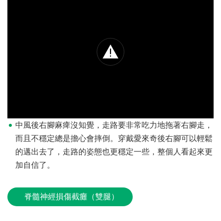
中風後右腳麻痺沒知覺，走路要非常吃力地拖著右腳走，
而且不穩定總是擔心會摔倒。穿戴愛來奇後右腳可以輕鬆
的邁出去了，走路的姿態也更穩定一些，整個人看起來更
加自信了。
脊髓神經損傷截癱（雙腿）