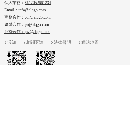
個人業務：
8617052661234
Email：info@alqgo.com
商務合作：cor@alqgo.com
媒體合作：pr@alqgo.com
公益合作：pw@alqgo.com
通知
相關閱讀
法律聲明
網站地圖
誠信網站
可信網站
網上交易
誠信經營
示範企業
信用評價
保障中心
放心消費
/
/
簡體中文CN
繁體中文TW-HK
English
Copyright ? 2018 愛來奇（中國） All Rights Reserved.
粵ICP備17077414號-1
粵公網安備44030502001419號